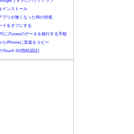
oogleフォトにバックアップ
terをインストール
アプリが無くなった時の対処
ードをオフにする
CにiTunesのデータを移行する手順
esからiPhoneに音楽をコピー
eのTouch ID(指紋認証)