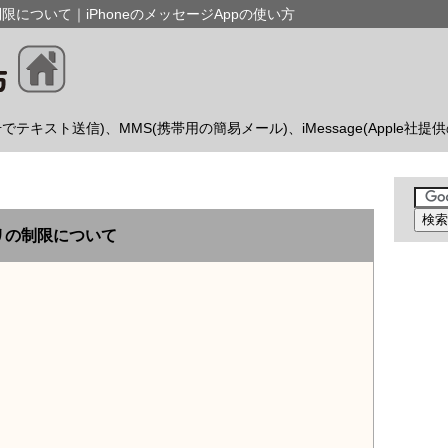
について｜iPhoneのメッセージAppの使い方
号でテキスト送信)、MMS(携帯用の簡易メール)、iMessage(Apple社提
リの制限について