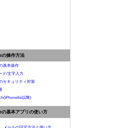
oneの操作方法
neの基本操作
ード/文字入力
neのセキュリティ対策
限
ch(iPhone6s以降)
oneの基本アプリの使い方
メールの設定方法と使い方