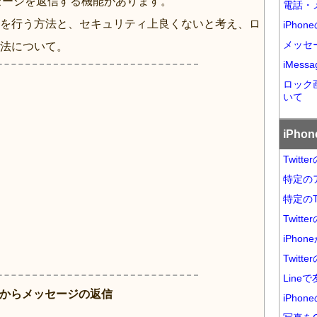
ッセージを返信する機能があります。
電話・メ
を行う方法と、セキュリティ上良くないと考え、ロ
iPho
メッセー
法について。
iMes
ロック
いて
iPh
Twit
特定の
特定のT
Twit
iPho
Twit
Lin
画面からメッセージの返信
iPho