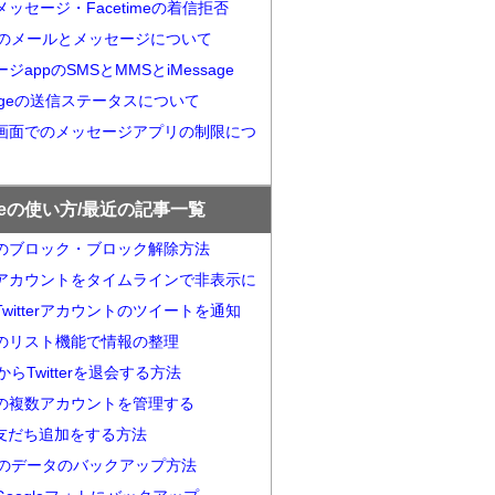
ッセージ・Facetimeの着信拒否
neのメールとメッセージについて
ジappのSMSとMMSとiMessage
sageの送信ステータスについて
画面でのメッセージアプリの制限につ
oneの使い方/最近の記事一覧
terのブロック・ブロック解除方法
アカウントをタイムラインで非表示に
witterアカウントのツイートを通知
terのリスト機能で情報の整理
neからTwitterを退会する方法
terの複数アカウントを管理する
eで友だち追加をする方法
neのデータのバックアップ方法