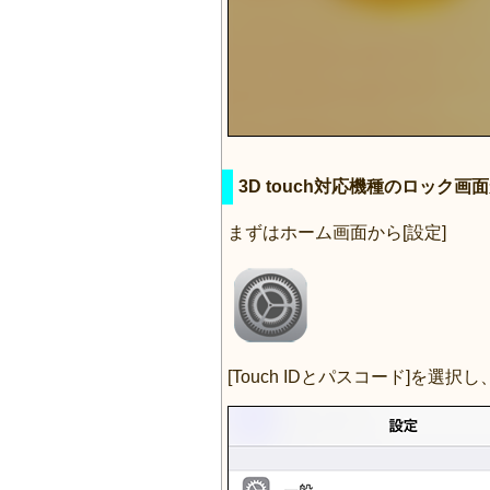
3D touch対応機種のロック
まずはホーム画面から[設定]
[Touch IDとパスコード]を選