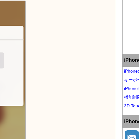
iPh
iPho
キーボ
iPho
機能制
3D Tou
iPh