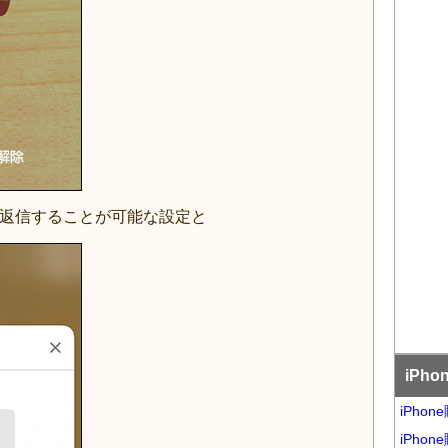
返信することが可能な設定と
iPh
iPho
iPho