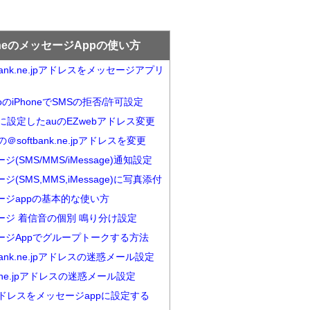
oneのメッセージAppの使い方
tbank.ne.jpアドレスをメッセージアプリ
moのiPhoneでSMSの拒否/許可設定
neに設定したauのEZwebアドレス変更
eの＠softbank.ne.jpアドレスを変更
ジ(SMS/MMS/iMessage)通知設定
ジ(SMS,MMS,iMessage)に写真添付
ージappの基本的な使い方
ージ 着信音の個別 鳴り分け設定
ージAppでグループトークする方法
tbank.ne.jpアドレスの迷惑メール設定
b.ne.jpアドレスの迷惑メール設定
アドレスをメッセージappに設定する