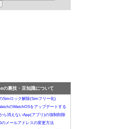
oneの裏技・豆知識について
neのSimロック解除(Simフリー化)
e WatchのWatchOSをアップデートする
neから消えないApp(アプリ)の強制削除
e iDのメールアドレスの変更方法