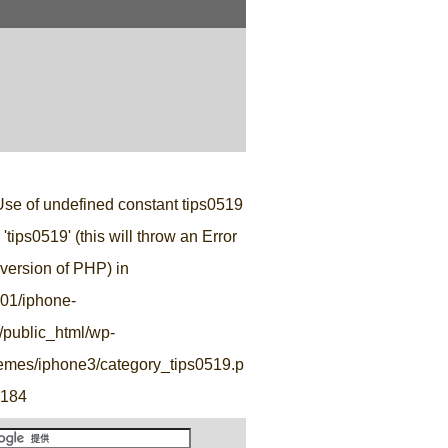
Use of undefined constant tips0519
'tips0519' (this will throw an Error
e version of PHP) in
r01/iphone-
o/public_html/wp-
hemes/iphone3/category_tips0519.p
184