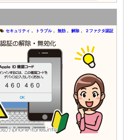
セキュリティ
,
トラブル
,
無効
,
解除
,
２ファクタ認証