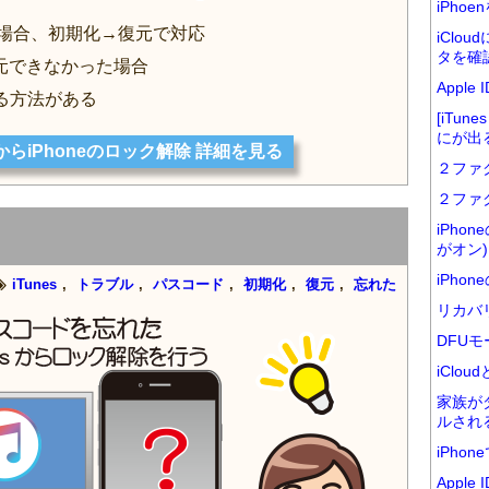
iPh
れた場合、初期化→復元で対応
iClo
タを確
も復元できなかった場合
Appl
る方法がある
[iTu
にが出
らiPhoneのロック解除 詳細を見る
２ファ
２ファ
iPho
がオン)
iPho
iTunes
,
トラブル
,
パスコード
,
初期化
,
復元
,
忘れた
リカバ
DFUモ
iClo
家族が
ルされ
iPho
Appl