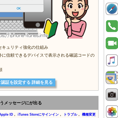
Dのセキュリティ強化の仕組み
ード以外に信頼できるデバイスで表示される確認コードの
順
タ認証を設定する 詳細を見る
]というメッセージにが出る
Apple ID
,
iTunes Storeにサインイン
,
トラブル
,
機種変更