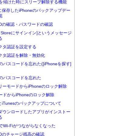
oenを傾けた時にスリープ解除する機能
udに保存したiPhoneのバックアップデー
認
e IDの確認・パスワードの確認
nes Storeにサインイン]というメッセージ
る
クタ認証を設定する
クタ認証を解除・無効化
neのパスコードを忘れた([iPhoneを探す]
neのパスコードを忘れた
リーモードからiPhoneのロック解除
ードからiPhoneのロック解除
udとiTunesのバックアップについて
ダウンロードしたアプリがインストー
る
neでWi-Fiがつながらなくなった
e IDのチャージ残高の確認