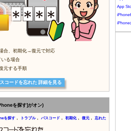
App 
iPho
iPho
れた場合、初期化→復元で対応
っている場合
化し復元する手順
のパスコードを忘れた 詳細を見る
Phoneを探す]がオン)
oneを探す
,
トラブル
,
パスコード
,
初期化
,
復元
,
忘れた