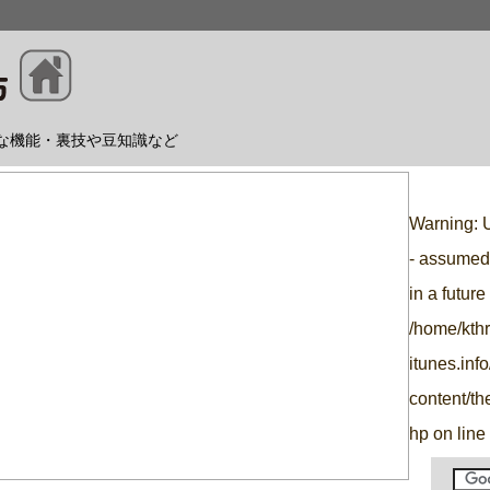
利な機能・裏技や豆知識など
Warning
: 
- assumed 
in a futur
/home/kth
itunes.inf
content/t
hp
on line