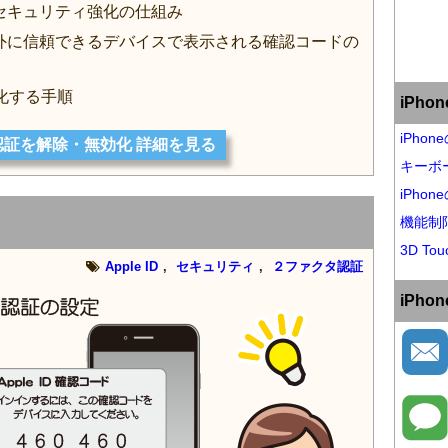
Dのセキュリティ強化の仕組み
ード以外に信頼できるデバイスで表示される確認コードの
化する手順
iPh
iPho
認証を解除・無効化 詳細を見る
キーボ
iPho
機能制
3D Tou
Apple ID
,
セキュリティ
,
２ファクタ認証
iPh