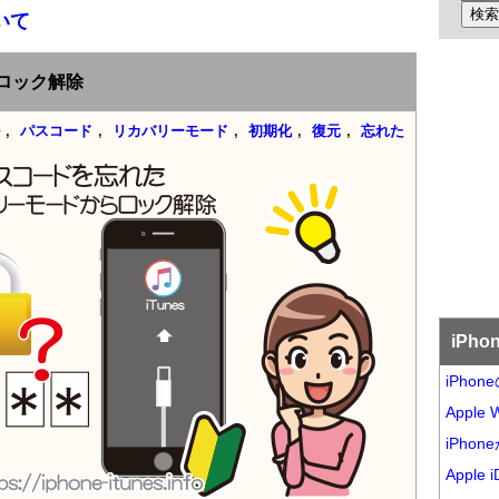
いて
のロック解除
,
パスコード
,
リカバリーモード
,
初期化
,
復元
,
忘れた
iPh
iPho
Appl
iPho
Appl