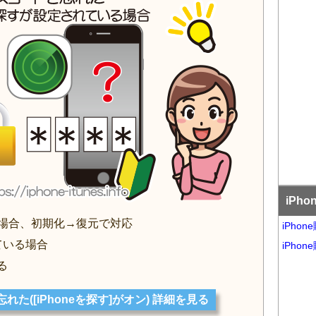
iPh
れた場合、初期化→復元で対応
iPho
っている場合
iPho
る
忘れた([iPhoneを探す]がオン) 詳細を見る