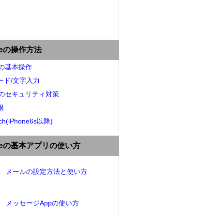
oneの操作方法
neの基本操作
ード/文字入力
neのセキュリティ対策
限
ch(iPhone6s以降)
oneの基本アプリの使い方
メールの設定方法と使い方
メッセージAppの使い方