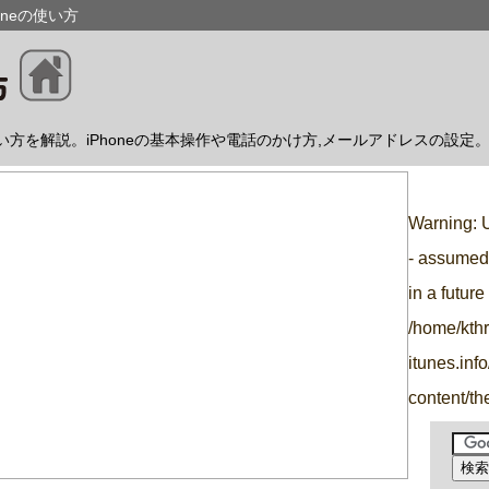
oneの使い方
使い方を解説。iPhoneの基本操作や電話のかけ方,メールアドレスの設定
Warning
: 
- assumed 
in a futur
/home/kth
itunes.inf
content/t