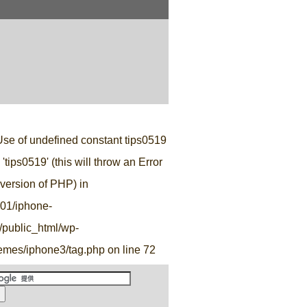
。
Use of undefined constant tips0519
'tips0519' (this will throw an Error
e version of PHP) in
r01/iphone-
o/public_html/wp-
hemes/iphone3/tag.php
on line
72