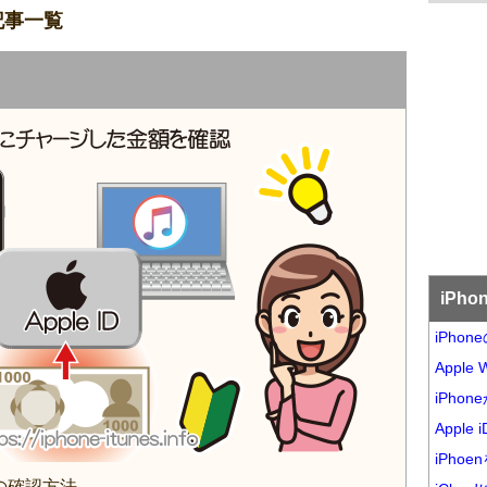
た記事一覧
iPh
iPho
Appl
iPho
Appl
iPh
額の確認方法