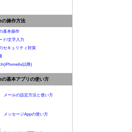
oneの操作方法
neの基本操作
ード/文字入力
neのセキュリティ対策
限
ch(iPhone6s以降)
oneの基本アプリの使い方
メールの設定方法と使い方
メッセージAppの使い方