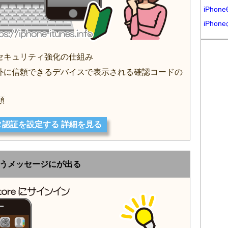
iPho
iPho
Dのセキュリティ強化の仕組み
ード以外に信頼できるデバイスで表示される確認コードの
順
タ認証を設定する 詳細を見る
]というメッセージにが出る