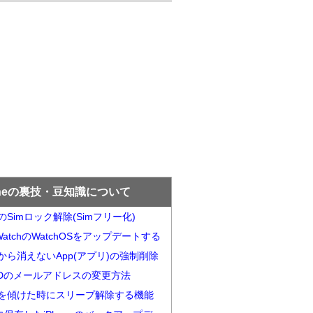
oneの裏技・豆知識について
neのSimロック解除(Simフリー化)
e WatchのWatchOSをアップデートする
neから消えないApp(アプリ)の強制削除
e iDのメールアドレスの変更方法
oenを傾けた時にスリープ解除する機能