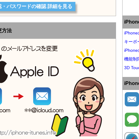
の確認・パスワードの確認 詳細を見る
iPh
更方法
iPho
キーボ
iPho
機能制
3D Tou
iPh