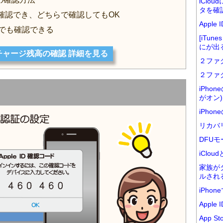
iClo
タを確
toreから確認でき、どちらで確認してもOK
Appl
からでも確認できる
[iTu
にが出
Dのチャージ残高の確認 詳細を見る
２ファ
２ファ
iPho
がオン)
iPho
リカバ
DFUモ
iClo
家族が
ルされ
iPho
Appl
App 