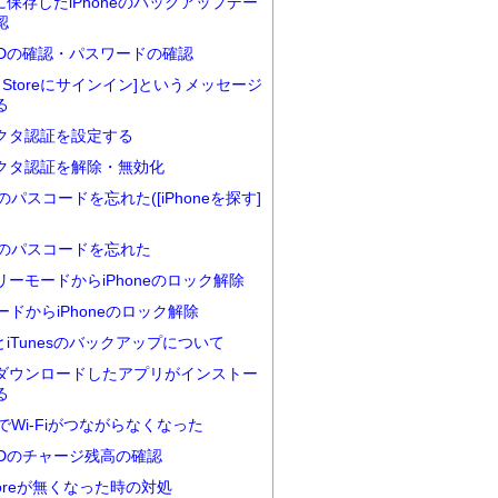
udに保存したiPhoneのバックアップデー
認
e IDの確認・パスワードの確認
nes Storeにサインイン]というメッセージ
る
クタ認証を設定する
クタ認証を解除・無効化
neのパスコードを忘れた([iPhoneを探す]
neのパスコードを忘れた
リーモードからiPhoneのロック解除
ードからiPhoneのロック解除
udとiTunesのバックアップについて
ダウンロードしたアプリがインストー
る
neでWi-Fiがつながらなくなった
e IDのチャージ残高の確認
Storeが無くなった時の対処