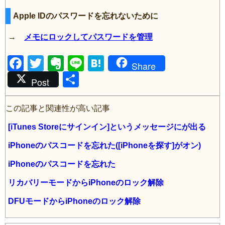
Apple IDのパスワードを忘れないために
→
メモにロックしてパスワードを管理
F
T
E
Li
H
Share
a
wi
v
共
n
at
Post
c
tt
er
有
e
e
e
er
n
n
この記事と関連性が高い記事
b
ot
a
[iTunes Storeにサインイン]というメッセージにが出る
o
e
iPhoneのパスコードを忘れた([iPhoneを探す]がオン)
o
iPhoneのパスコードを忘れた
k
リカバリーモードからiPhoneのロック解除
DFUモードからiPhoneのロック解除