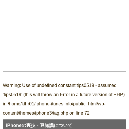
Warning
: Use of undefined constant tips0519 - assumed
'tips0519' (this will throw an Error in a future version of PHP)
in
/home/kthr01/iphone-itunes.info/public_html/wp-
content/themes/iphone3/tag.php
on line
72
iPhoneの裏技・豆知識について