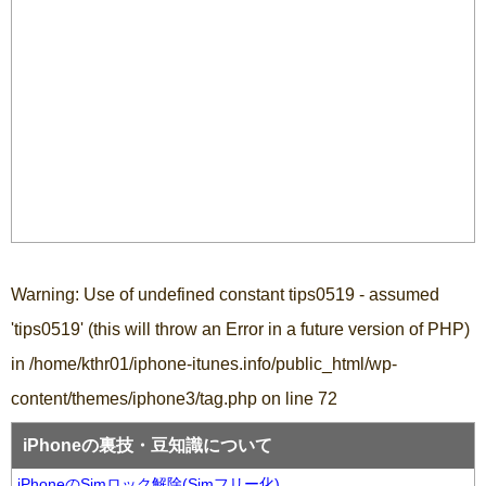
Warning
: Use of undefined constant tips0519 - assumed
'tips0519' (this will throw an Error in a future version of PHP)
in
/home/kthr01/iphone-itunes.info/public_html/wp-
content/themes/iphone3/tag.php
on line
72
iPhoneの裏技・豆知識について
iPhoneのSimロック解除(Simフリー化)