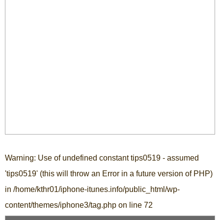
Warning
: Use of undefined constant tips0519 - assumed
'tips0519' (this will throw an Error in a future version of PHP)
in
/home/kthr01/iphone-itunes.info/public_html/wp-
content/themes/iphone3/tag.php
on line
72