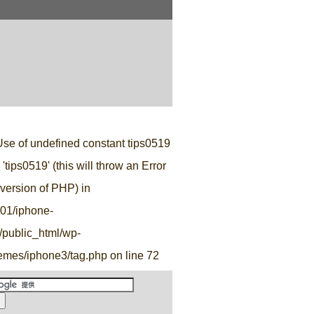
。
Use of undefined constant tips0519
'tips0519' (this will throw an Error
e version of PHP) in
r01/iphone-
o/public_html/wp-
hemes/iphone3/tag.php
on line
72