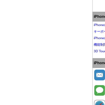
iPh
iPho
キーボ
iPho
機能制
3D Tou
iPh