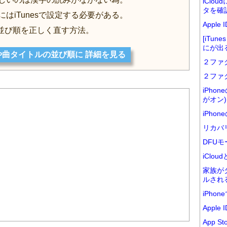
iClo
タを確
にはiTunesで設定する必要がある。
Appl
並び順を正しく直す方法。
[iTu
にが出
曲タイトルの並び順に 詳細を見る
２ファ
２ファ
iPho
がオン)
iPho
リカバ
DFUモ
iClo
家族が
ルされ
iPho
Appl
App 