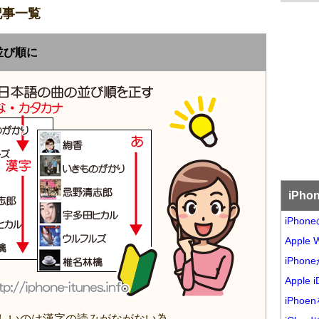
記事一覧
並び順に
iPh
iPho
Appl
iPho
Appl
iPh
おかしいのは漢字の読みがながない為。