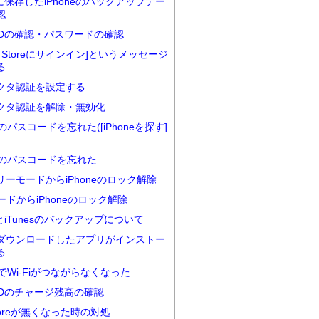
udに保存したiPhoneのバックアップデー
認
e IDの確認・パスワードの確認
nes Storeにサインイン]というメッセージ
る
クタ認証を設定する
クタ認証を解除・無効化
neのパスコードを忘れた([iPhoneを探す]
neのパスコードを忘れた
リーモードからiPhoneのロック解除
ードからiPhoneのロック解除
udとiTunesのバックアップについて
ダウンロードしたアプリがインストー
る
neでWi-Fiがつながらなくなった
e IDのチャージ残高の確認
Storeが無くなった時の対処