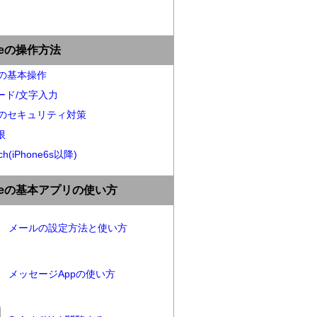
oneの操作方法
neの基本操作
ード/文字入力
neのセキュリティ対策
限
ch(iPhone6s以降)
oneの基本アプリの使い方
メールの設定方法と使い方
メッセージAppの使い方