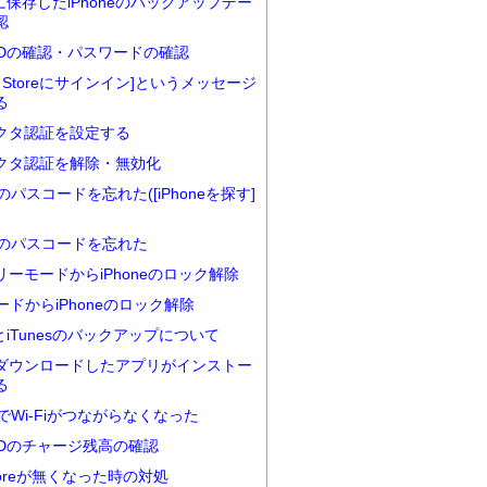
udに保存したiPhoneのバックアップデー
認
e IDの確認・パスワードの確認
nes Storeにサインイン]というメッセージ
る
クタ認証を設定する
クタ認証を解除・無効化
neのパスコードを忘れた([iPhoneを探す]
neのパスコードを忘れた
リーモードからiPhoneのロック解除
ードからiPhoneのロック解除
udとiTunesのバックアップについて
ダウンロードしたアプリがインストー
る
neでWi-Fiがつながらなくなった
e IDのチャージ残高の確認
Storeが無くなった時の対処