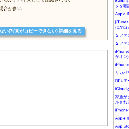
iClo
タを確
る場合が多い
Appl
[iTu
にが出
識しない(写真がコピーできない) 詳細を見る
２ファ
２ファ
iPho
がオン)
iPho
リカバ
DFUモ
iClo
家族が
ルされ
iPho
Appl
App 