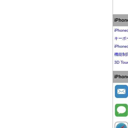
iPh
iPho
キーボ
iPho
機能制
3D Tou
iPh