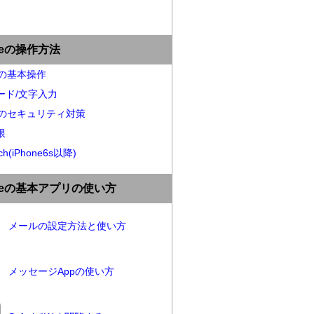
oneの操作方法
neの基本操作
ード/文字入力
neのセキュリティ対策
限
ch(iPhone6s以降)
oneの基本アプリの使い方
メールの設定方法と使い方
メッセージAppの使い方