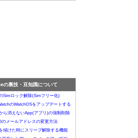
oneの裏技・豆知識について
neのSimロック解除(Simフリー化)
e WatchのWatchOSをアップデートする
neから消えないApp(アプリ)の強制削除
e iDのメールアドレスの変更方法
oenを傾けた時にスリープ解除する機能