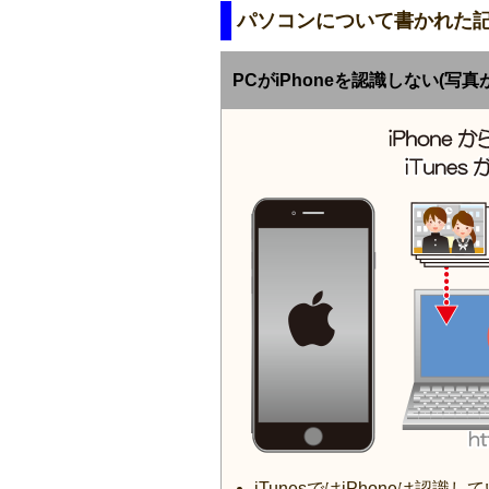
パソコンについて書かれた
PCがiPhoneを認識しない(写
iTunesではiPhoneは認