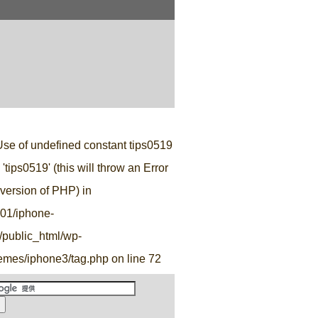
。
Use of undefined constant tips0519
'tips0519' (this will throw an Error
e version of PHP) in
r01/iphone-
o/public_html/wp-
hemes/iphone3/tag.php
on line
72