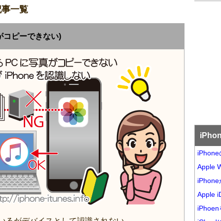
記事一覧
真がコピーできない)
iPh
iPho
Appl
iPho
Appl
iPh
識しているがデバイスとして認識されない