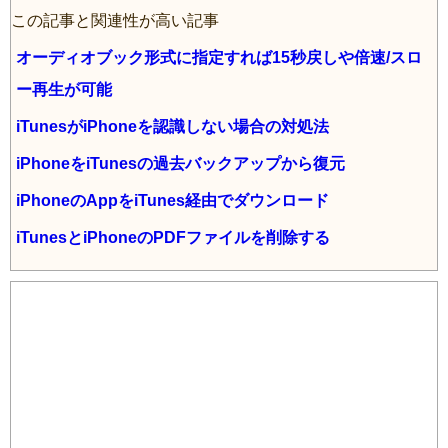
e
er
n
n
この記事と関連性が高い記事
b
ot
a
オーディオブック形式に指定すれば15秒戻しや倍速/スロ
o
e
ー再生が可能
o
iTunesがiPhoneを認識しない場合の対処法
k
iPhoneをiTunesの過去バックアップから復元
iPhoneのAppをiTunes経由でダウンロード
iTunesとiPhoneのPDFファイルを削除する