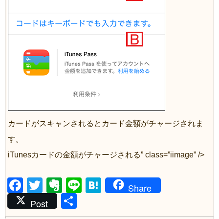
カードがスキャンされるとカード金額がチャージされま
す。
iTunesカードの金額がチャージされる” class=”iimage” />
F
T
E
Li
H
Share
a
wi
v
共
n
at
Post
c
tt
er
有
e
e