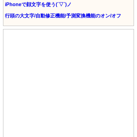
k
iPhoneで顔文字を使う(´▽`)ノ
行頭の大文字/自動修正機能/予測変換機能のオン/オフ