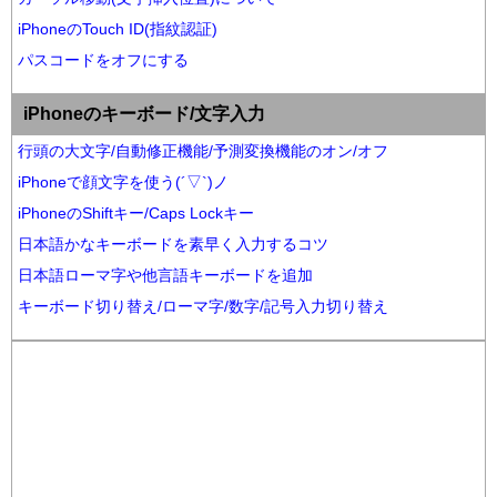
iPhoneのTouch ID(指紋認証)
パスコードをオフにする
iPhoneのキーボード/文字入力
行頭の大文字/自動修正機能/予測変換機能のオン/オフ
iPhoneで顔文字を使う(´▽`)ノ
iPhoneのShiftキー/Caps Lockキー
日本語かなキーボードを素早く入力するコツ
日本語ローマ字や他言語キーボードを追加
キーボード切り替え/ローマ字/数字/記号入力切り替え