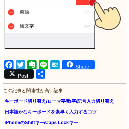
F
T
E
Li
H
Share
a
wi
v
共
n
at
Post
c
tt
er
有
e
e
e
er
n
n
この記事と関連性が高い記事
b
ot
a
キーボード切り替え/ローマ字/数字/記号入力切り替え
o
e
日本語かなキーボードを素早く入力するコツ
o
iPhoneのShiftキー/Caps Lockキー