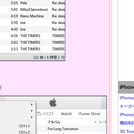
iPh
択
iPho
キーボ
iPho
機能制
3D Tou