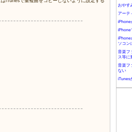
にはiTunesで重複曲をコピーしないように設定する
おやす
アーテ
iPho
iPhon
iPhon
ソコン
音楽ファ
ス等に
音楽フ
ない
iTun