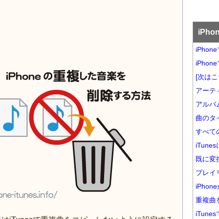
iPh
iPho
iPho
[次は
アーテ
アルバ
曲のタ
すべて
iTun
既に変
プレイ
iPho
重複曲を
iTun