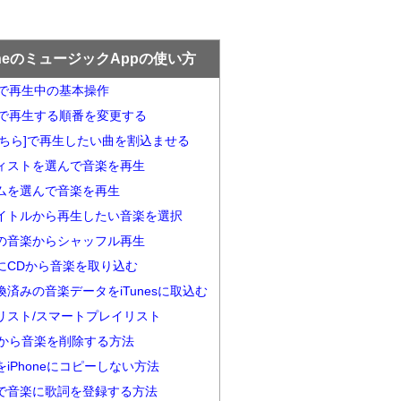
oneのミュージックAppの使い方
neで再生中の基本操作
neで再生する順番を変更する
こちら]で再生したい曲を割込ませる
ィストを選んで音楽を再生
ムを選んで音楽を再生
イトルから再生したい音楽を選択
の音楽からシャッフル再生
esにCDから音楽を取り込む
換済みの音楽データをiTunesに取込む
リスト/スマートプレイリスト
neから音楽を削除する方法
iPhoneにコピーしない方法
esで音楽に歌詞を登録する方法