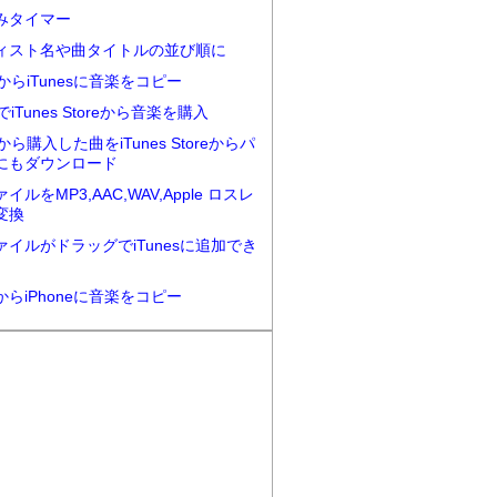
みタイマー
ィスト名や曲タイトルの並び順に
neからiTunesに音楽をコピー
eでiTunes Storeから音楽を購入
eから購入した曲をiTunes Storeからパ
にもダウンロード
イルをMP3,AAC,WAV,Apple ロスレ
変換
ァイルがドラッグでiTunesに追加でき
esからiPhoneに音楽をコピー