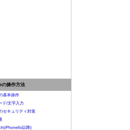
oneの操作方法
neの基本操作
ード/文字入力
neのセキュリティ対策
限
ch(iPhone6s以降)