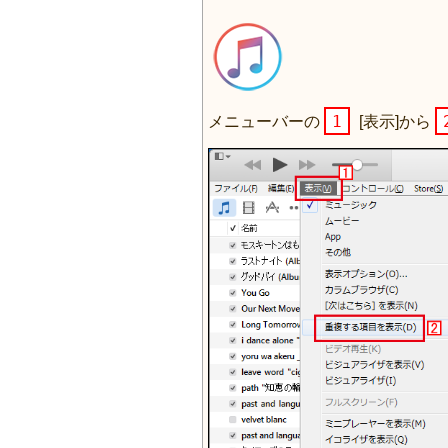
1
メニューバーの
[表示]から